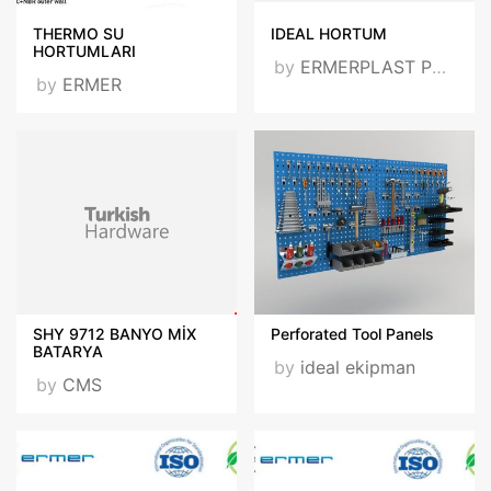
THERMO SU
IDEAL HORTUM
HORTUMLARI
by
ERMERPLAST PLASTİK SANAYİ VE TİCARET A.Ş.
by
ERMER
SHY 9712 BANYO MİX
Perforated Tool Panels
BATARYA
by
ideal ekipman
by
CMS