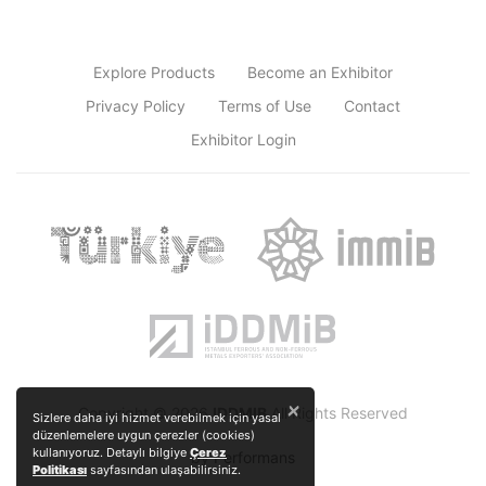
Explore Products
Become an Exhibitor
Privacy Policy
Terms of Use
Contact
Exhibitor Login
×
Copyright © 2026
IDDMIB
All Rights Reserved
Sizlere daha iyi hizmet verebilmek için yasal
düzenlemelere uygun çerezler (cookies)
kullanıyoruz. Detaylı bilgiye
Çerez
by
Performans
Politikası
sayfasından ulaşabilirsiniz.