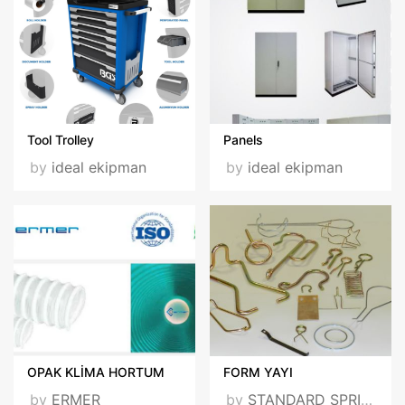
Tool Trolley
Panels
by
ideal ekipman
by
ideal ekipman
OPAK KLİMA HORTUM
FORM YAYI
by
ERMER
by
STANDARD SPRING