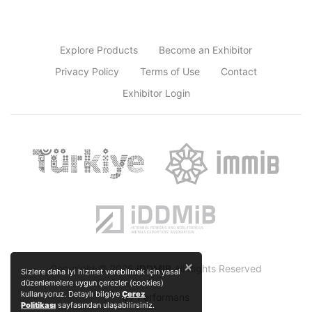
Explore Products
Become an Exhibitor
Privacy Policy
Terms of Use
Contact
Exhibitor Login
×
Copyright © 2026
IDDMIB
All Rights Reserved
Sizlere daha iyi hizmet verebilmek için yasal
düzenlemelere uygun çerezler (cookies)
kullanıyoruz. Detaylı bilgiye
Çerez
by
Performans
Politikası
sayfasından ulaşabilirsiniz.