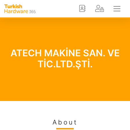
ATECH MAKİNE SAN. VE
TİC.LTD.ŞTİ.
About