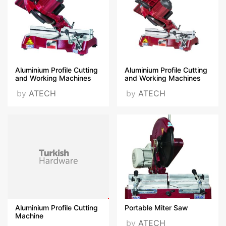
Certificates
AA_2019.pdf
Aluminium Profile Cutting
Aluminium Profile Cutting
and Working Machines
and Working Machines
by
ATECH
by
ATECH
Crater Serisi.pdf
Apis_2019.pdf
Libra_2019.pdf
Aluminium Profile Cutting
Portable Miter Saw
VISIT OUR WEBSITE
Machine
by
ATECH